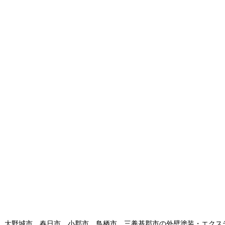
、大野城市、春日市、小郡市、鳥栖市、三養基郡市の外壁塗装・エクス