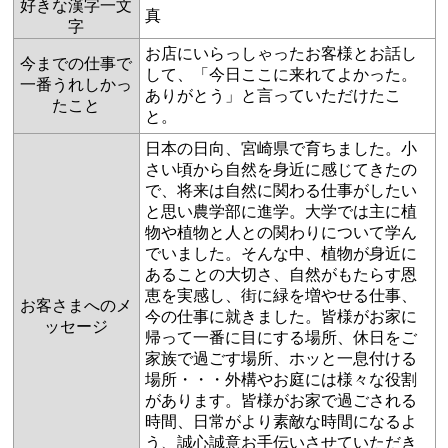
好きな漢字一文
真
字
お店にいらっしゃったお客様とお話し
今までの仕事で
して、「今日ここに来れてよかった。
一番うれしかっ
ありがとう」と言っていただけたこ
たこと
と。​
日本の日向、宮崎県で育ちました。小
さい頃から自然を身近に感じてきたの
で、将来は自然に関わる仕事がしたい
と思い農学部に進学。大学では主に植
物や植物と人との関わりについて学ん
でいました。そんな中、植物が身近に
あることの大切さ、自然がもたらす恩
恵を実感し、街に緑を増やせる仕事、
お客さまへのメ
今の仕事に就きました。皆様がお家に
ッセージ
帰って一番に目にする場所、休日をご
家族で過ごす場所、ホッと一息付ける
場所・・・外構やお庭には様々な役割
があります。皆様がお家で過ごされる
時間、日常がより素敵な時間になるよ
う、誠心誠意お手伝いさせていただき