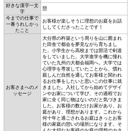
好きな漢字一文
憩
字
今までの仕事で
お客様が楽しそうに理想のお庭をお話
一番うれしかっ
ししてくださったことです！
たこと
大分県の杵築という周りを山に囲まれ
た田舎で都会を夢見ながら育ちまし
た。小学生から高校までは部活で剣道
をしていました。大学進学を機に憧れ
ていた九州の大都会福岡へ。大学では
心理学を専攻していたことから、慣れ
親しんだ自然を通してお客様と関われ
るお仕事をしたいと思いこの仕事に就
お客さまへのメ
きました。入社してから始めてデザイ
ッセージ
ンやお家について学び、その過程でお
家に全く同じ物はないのだと気づきま
した。お客様の数だけお家があり、お
庭があり、理想があります。これから
何十年と過ごされるお庭はきっとお客
様の家庭の憩いの場所になります。そ
んな大切なお客様のお庭の理想のカタ