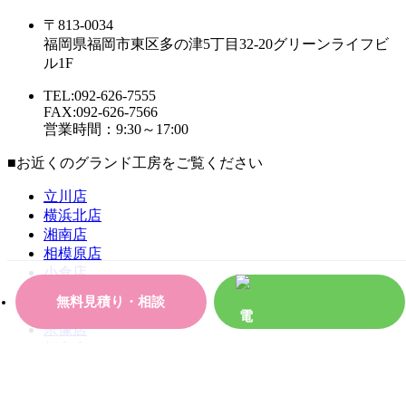
〒813-0034
福岡県福岡市東区多の津5丁目32-20グリーンライフビ
ル1F
TEL:092-626-7555
FAX:092-626-7566
営業時間：9:30～17:00
■お近くのグランド工房をご覧ください
立川店
横浜北店
湘南店
相模原店
小倉店
八幡店
無料見積り・相談
飯塚店
宗像店
新宮店
西福岡店
筑紫野店
久留米店