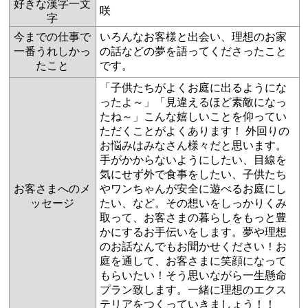
好きな漢字一文
咲
字
今までの仕事で
いろんなお客様と出会い、理想のお家
一番うれしかっ
の話などの夢を語ってくださったこと
たこと
です。
「子供たちがよくお庭に出るようにな
ったよ～」「見違えるほど素敵になっ
たね～」こんな嬉しいことを仰ってい
ただくことがよくあります！ 外回りの
お悩みはみなさん様々だと思います。
手がかからないようにしたい、目線を
気にせず外で食事をしたい、子供たち
お客さまへのメ
やワンちゃんが安全に遊べるお庭にし
ッセージ
たい、など。その想いをしっかりくみ
取って、お客さまの暮らしをもっと豊
かにするお手伝いをします。夢や理想
のお話なんでもお聞かせください！お
庭を通して、お客さまに笑顔になって
もらいたい！そう思いながら一生懸命
プラン致します。一緒に理想のエクス
テリアをつくっていきましょう！！